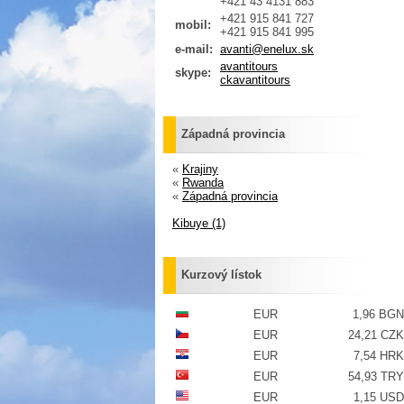
+421 43 4131 883
+421 915 841 727
mobil:
+421 915 841 995
e-mail:
avanti@enelux.sk
avantitours
skype:
ckavantitours
Západná provincia
«
Krajiny
«
Rwanda
«
Západná provincia
Kibuye (1)
Kurzový lístok
EUR
1,96 BGN
EUR
24,21 CZK
EUR
7,54 HRK
EUR
54,93 TRY
EUR
1,15 USD