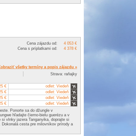
Cena zájazdu od:
4 053 €
Cena s príplatkami od:
4 378 €
Zobraziť všetky termíny a popis zájazdu »
Strava: raňajky
25 €
odlet: Viedeň
25 €
odlet: Viedeň
25 €
odlet: Viedeň
25 €
odlet: Viedeň
ceste. Ponorte sa do džungle v
yungwe hľadajte čierno-bielu guerézu a v
 si vlnky jazera Tanganyika, doprajte si
. Dokonalá cesta pre milovníkov prírody a