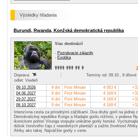
Výsledky hľadania
Burundi, Rwanda, Konžská demokratická republika
Viac destinácií
-
Poznávacie zájazdy
-
Exotika
Doprava:
Termíny od: 09.10., 9 dňové
odlet: Viedeň
09.10.2026
9 dní
First Minute
4 053 €
+3
04.06.2027
9 dní
First Minute
4 169 €
+3
29.07.2027
9 dní
First Minute
4 169 €
+3
08.10.2027
9 dní
First Minute
4 169 €
+3
Intenzívna cesta za prírodnými zážitkami. Dva druhy goríl na jednej 
Demokratickej republike Kongo a hľadajte gorilu nížinnú, v pralese N
ikonickom pohorí Virunga stopujte unikátne gorily horské. Vychutnajte
dúšok čerstvého čaju z rwandských plantáží a zažite živelnosť Afriky
Afriky ako takej. Najväčšie gorily v cene.