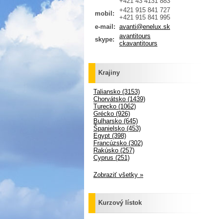
+421 43 4131 883
+421 915 841 727
mobil:
+421 915 841 995
e-mail:
avanti@enelux.sk
avantitours
skype:
ckavantitours
Krajiny
Taliansko (3153)
Chorvátsko (1439)
Turecko (1062)
Grécko (926)
Bulharsko (645)
Španielsko (453)
Egypt (398)
Francúzsko (302)
Rakúsko (257)
Cyprus (251)
Zobraziť všetky »
Kurzový lístok