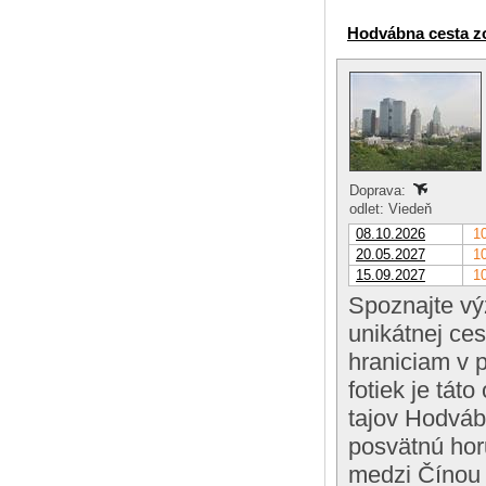
Hodvábna cesta zo
Doprava:
odlet: Viedeň
08.10.2026
10
20.05.2027
10
15.09.2027
10
Spoznajte vý
unikátnej ce
hraniciam v 
fotiek je tát
tajov Hodváb
posvätnú hor
medzi Čínou