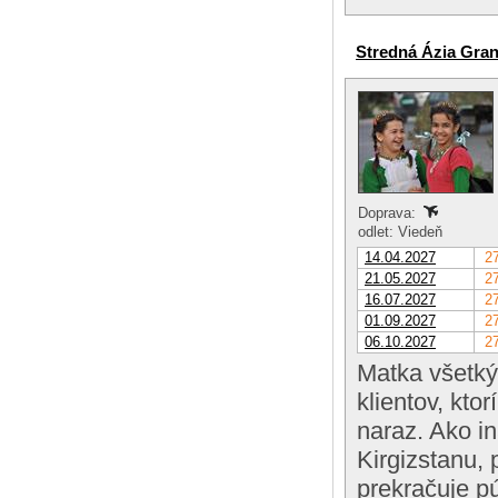
Stredná Ázia Gra
Doprava:
odlet: Viedeň
14.04.2027
27
21.05.2027
27
16.07.2027
27
01.09.2027
27
06.10.2027
27
Matka všetký
klientov, ktor
naraz. Ako i
Kirgizstanu,
prekračuje p