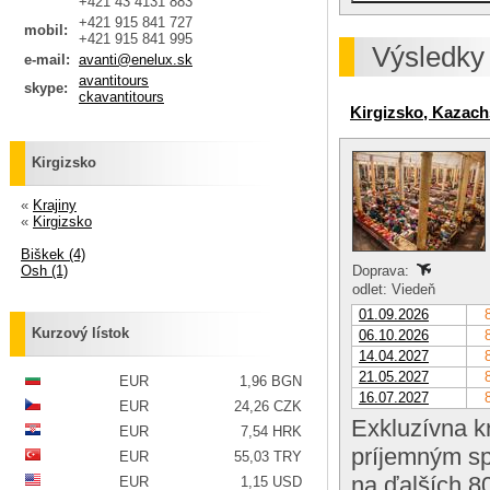
+421 43 4131 883
+421 915 841 727
mobil:
+421 915 841 995
Výsledky
e-mail:
avanti@enelux.sk
avantitours
skype:
ckavantitours
Kirgizsko, Kazach
Kirgizsko
«
Krajiny
«
Kirgizsko
Biškek (4)
Osh (1)
Doprava:
odlet: Viedeň
01.09.2026
Kurzový lístok
06.10.2026
14.04.2027
21.05.2027
EUR
1,96 BGN
16.07.2027
EUR
24,26 CZK
Exkluzívna k
EUR
7,54 HRK
príjemným sp
EUR
55,03 TRY
na ďalších 8
EUR
1,15 USD