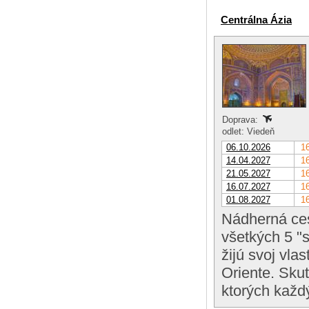
Centrálna Ázia
Doprava:
odlet: Viedeň
06.10.2026
16
14.04.2027
16
21.05.2027
16
16.07.2027
16
01.08.2027
16
Nádherná ces
všetkých 5 "
žijú svoj vla
Oriente. Sku
ktorých každý