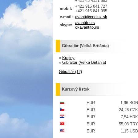
+421 43 4131 883
+421 915 841 727
mobil:
+421 915 841 995
e-mail:
avanti@enelux.sk
avantitours
skype:
ckavantitours
Gibraltár (Veľká Británia)
«
Krajiny
«
Gibraltár (Veľká Británia)
Gibraltár (12)
Kurzový lístok
EUR
1,96 BGN
EUR
24,26 CZK
EUR
7,54 HRK
EUR
55,03 TRY
EUR
1,15 USD