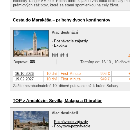
exotický Tanger v Afrike. Počas tohto zájazdu vás čaká dokonalý mix
prémiových zážitkov, ktoré sa stanú spomienkou na celý život.
Cesta do Marakéša – príbehy dvoch kontinentov
Viac destinácií
-
Poznávacie zájazdy
-
Exotika
Doprava:
Termíny od: 16.10., 10 dňové
16.10.2026
10 dní
First Minute
996 €
19.02.2027
10 dní
First Minute
949 €
Zažite nezabudnuteľné 10. dňové putovanie až k bráne Sahary.
TOP z Andalúzie: Sevilla, Malaga a Gibraltár
Viac destinácií
-
Poznávacie zájazdy
-
Pobytovo-poznávacie