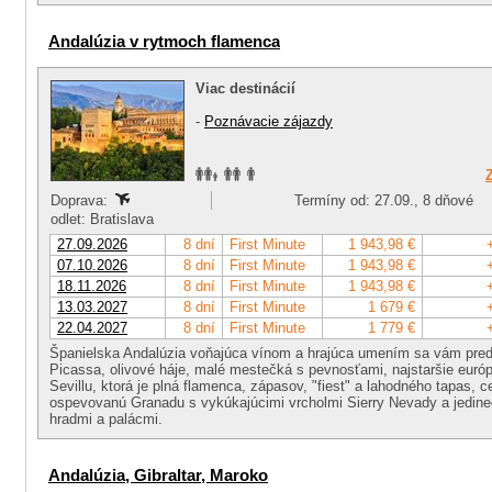
Andalúzia v rytmoch flamenca
Viac destinácií
-
Poznávacie zájazdy
Doprava:
Termíny od: 27.09., 8 dňové
odlet: Bratislava
27.09.2026
8 dní
First Minute
1 943,98 €
07.10.2026
8 dní
First Minute
1 943,98 €
18.11.2026
8 dní
First Minute
1 943,98 €
13.03.2027
8 dní
First Minute
1 679 €
22.04.2027
8 dní
First Minute
1 779 €
Španielska Andalúzia voňajúca vínom a hrajúca umením sa vám pred
Picassa, olivové háje, malé mestečká s pevnosťami, najstaršie euró
Sevillu, ktorá je plná flamenca, zápasov, "fiest" a lahodného tapas, 
ospevovanú Granadu s vykúkajúcimi vrcholmi Sierry Nevady a jedin
hradmi a palácmi.
Andalúzia, Gibraltar, Maroko