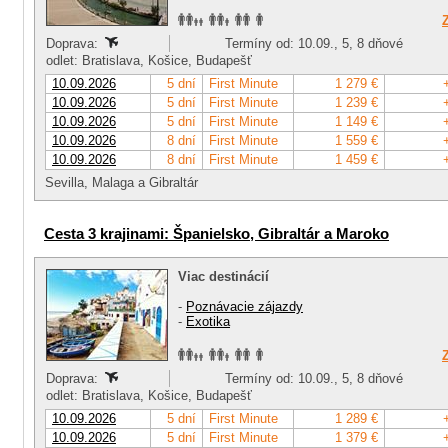
Doprava:
Termíny od: 10.09., 5, 8 dňové
odlet: Bratislava, Košice, Budapešť
10.09.2026
5 dní
First Minute
1 279 €
10.09.2026
5 dní
First Minute
1 239 €
10.09.2026
5 dní
First Minute
1 149 €
10.09.2026
8 dní
First Minute
1 559 €
10.09.2026
8 dní
First Minute
1 459 €
Sevilla, Malaga a Gibraltár
Cesta 3 krajinami: Španielsko, Gibraltár a Maroko
Viac destinácií
-
Poznávacie zájazdy
-
Exotika
Doprava:
Termíny od: 10.09., 5, 8 dňové
odlet: Bratislava, Košice, Budapešť
10.09.2026
5 dní
First Minute
1 289 €
10.09.2026
5 dní
First Minute
1 379 €