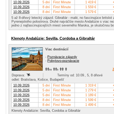
10.09.2026
5 dní
First Minute
1 419 €
10.09.2026
8 dní
First Minute
1 559 €
10.09.2026
8 dní
First Minute
1 579 €
5 až 8-dňový letecký zájazd. Gibraltár - malé, no fascinujúce britsk
Pyrenejského polostrova. Druhé najväčšie mesto Andalúzie s viac než
jedno z najfascinujúcejších miest severného Maroka, je skutočnou b
Klenoty Andalúzie: Sevilla, Cordoba a Gibraltár
Viac destinácií
-
Poznávacie zájazdy
-
Pobytovo-poznávacie
Doprava:
Termíny od: 10.09., 5, 8 dňové
odlet: Bratislava, Košice, Budapešť
10.09.2026
5 dní
First Minute
1 319 €
10.09.2026
5 dní
First Minute
1 279 €
10.09.2026
5 dní
First Minute
1 189 €
10.09.2026
8 dní
First Minute
1 599 €
10.09.2026
8 dní
First Minute
1 499 €
Klenoty Andalúzie: Sevilla, Cordoba a Gibraltár