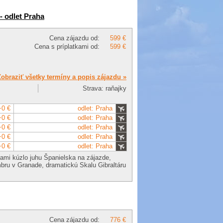
- odlet Praha
Cena zájazdu od:
599 €
Cena s príplatkami od:
599 €
Zobraziť všetky termíny a popis zájazdu »
Strava: raňajky
+0 €
odlet: Praha
+0 €
odlet: Praha
+0 €
odlet: Praha
+0 €
odlet: Praha
+0 €
odlet: Praha
nami kúzlo juhu Španielska na zájazde,
bru v Granade, dramatickú Skalu Gibraltáru
Cena zájazdu od:
776 €