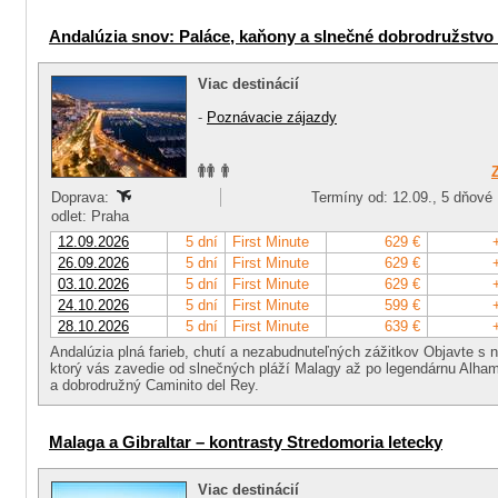
Andalúzia snov: Paláce, kaňony a slnečné dobrodružstvo 
Viac destinácií
-
Poznávacie zájazdy
Doprava:
Termíny od: 12.09., 5 dňové
odlet: Praha
12.09.2026
5 dní
First Minute
629 €
26.09.2026
5 dní
First Minute
629 €
03.10.2026
5 dní
First Minute
629 €
24.10.2026
5 dní
First Minute
599 €
28.10.2026
5 dní
First Minute
639 €
Andalúzia plná farieb, chutí a nezabudnuteľných zážitkov Objavte s 
ktorý vás zavedie od slnečných pláží Malagy až po legendárnu Alham
a dobrodružný Caminito del Rey.
Malaga a Gibraltar – kontrasty Stredomoria letecky
Viac destinácií