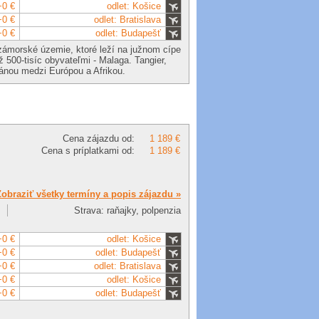
+0 €
odlet: Košice
+0 €
odlet: Bratislava
+0 €
odlet: Budapešť
é zámorské územie, ktoré leží na južnom cípe
 500-tisíc obyvateľmi - Malaga. Tangier,
ránou medzi Európou a Afrikou.
Cena zájazdu od:
1 189 €
Cena s príplatkami od:
1 189 €
Zobraziť všetky termíny a popis zájazdu »
Strava: raňajky, polpenzia
+0 €
odlet: Košice
+0 €
odlet: Budapešť
+0 €
odlet: Bratislava
+0 €
odlet: Košice
+0 €
odlet: Budapešť