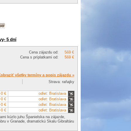
vy- 5 dní
Cena zájazdu od:
569 €
Cena s príplatkami od:
569 €
Zobraziť všetky termíny a popis zájazdu »
Strava: raňajky
+0 €
odlet: Bratislava
+0 €
odlet: Bratislava
+0 €
odlet: Bratislava
+0 €
odlet: Bratislava
nami kúzlo juhu Španielska na zájazde,
bru v Granade, dramatickú Skalu Gibraltáru