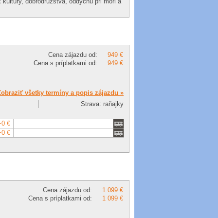
 kultúry, dobrodružstva, oddychu pri mori a
Cena zájazdu od:
949 €
Cena s príplatkami od:
949 €
Zobraziť všetky termíny a popis zájazdu »
Strava: raňajky
+0 €
+0 €
Cena zájazdu od:
1 099 €
Cena s príplatkami od:
1 099 €