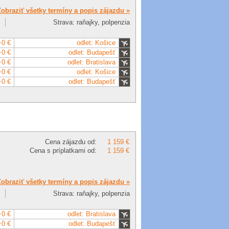
Zobraziť všetky termíny a popis zájazdu »
Strava: raňajky, polpenzia
+0 €
odlet: Košice
+0 €
odlet: Budapešť
+0 €
odlet: Bratislava
+0 €
odlet: Košice
+0 €
odlet: Budapešť
Cena zájazdu od:
1 159 €
Cena s príplatkami od:
1 159 €
Zobraziť všetky termíny a popis zájazdu »
Strava: raňajky, polpenzia
+0 €
odlet: Bratislava
+0 €
odlet: Budapešť