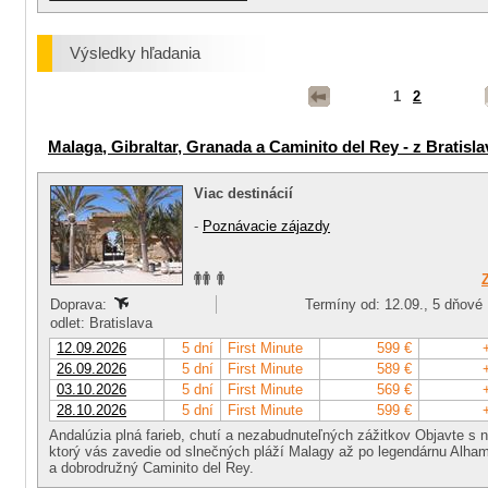
Výsledky hľadania
1
2
Malaga, Gibraltar, Granada a Caminito del Rey - z Bratisla
Viac destinácií
-
Poznávacie zájazdy
Doprava:
Termíny od: 12.09., 5 dňové
odlet: Bratislava
12.09.2026
5 dní
First Minute
599 €
26.09.2026
5 dní
First Minute
589 €
03.10.2026
5 dní
First Minute
569 €
28.10.2026
5 dní
First Minute
599 €
Andalúzia plná farieb, chutí a nezabudnuteľných zážitkov Objavte s 
ktorý vás zavedie od slnečných pláží Malagy až po legendárnu Alham
a dobrodružný Caminito del Rey.