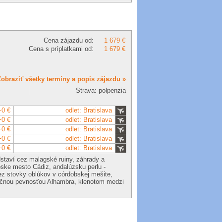
Cena zájazdu od:
1 679 €
Cena s príplatkami od:
1 679 €
Zobraziť všetky termíny a popis zájazdu »
Strava: polpenzia
+0 €
odlet: Bratislava
+0 €
odlet: Bratislava
+0 €
odlet: Bratislava
+0 €
odlet: Bratislava
+0 €
odlet: Bratislava
staví cez malagské ruiny, záhrady a
pske mesto Cádiz, andalúzsku perlu -
cez stovky oblúkov v córdobskej mešite,
ečnou pevnosťou Alhambra, klenotom medzi