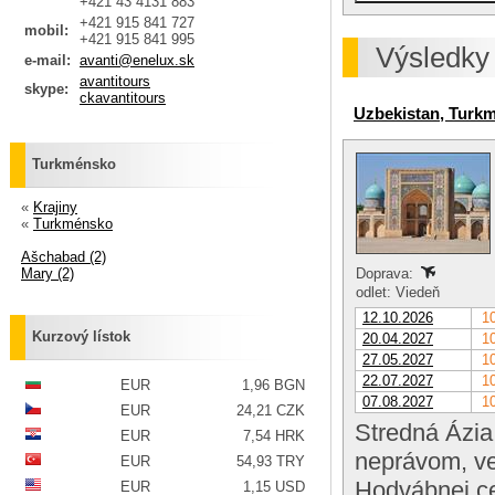
+421 43 4131 883
+421 915 841 727
mobil:
+421 915 841 995
Výsledky
e-mail:
avanti@enelux.sk
avantitours
skype:
ckavantitours
Uzbekistan, Turk
Turkménsko
«
Krajiny
«
Turkménsko
Ašchabad (2)
Mary (2)
Doprava:
odlet: Viedeň
12.10.2026
10
Kurzový lístok
20.04.2027
10
27.05.2027
10
22.07.2027
10
EUR
1,96 BGN
07.08.2027
10
EUR
24,21 CZK
Stredná Ázia
EUR
7,54 HRK
neprávom, veď
EUR
54,93 TRY
Hodvábnej ces
EUR
1,15 USD