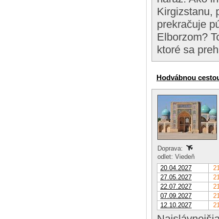
Kirgizstanu,
prekračuje p
Elborzom? Tot
ktoré sa pre
Hodvábnou cestou
Doprava:
odlet: Viedeň
20.04.2027
21
27.05.2027
21
22.07.2027
21
07.09.2027
21
12.10.2027
21
Najslávnejši