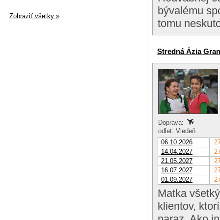
bývalému spo
Zobraziť všetky »
tomu neskuto
Stredná Ázia Gra
Doprava:
odlet: Viedeň
06.10.2026
27
14.04.2027
27
21.05.2027
27
16.07.2027
27
01.09.2027
27
Matka všetký
klientov, ktor
naraz. Ako i