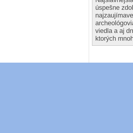
úspešne zdolá
najzaujímavej
archeológovia
viedla a aj 
ktorých mnoh