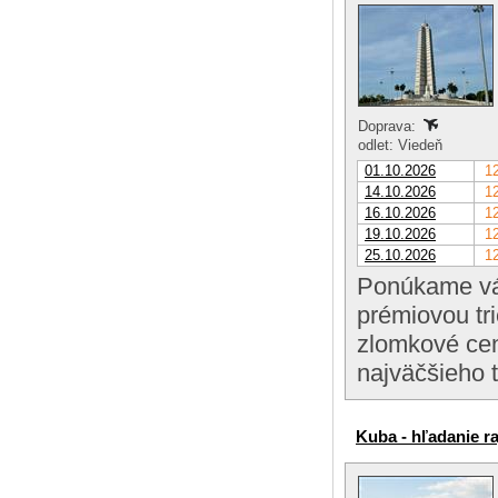
Doprava:
odlet: Viedeň
01.10.2026
12
14.10.2026
12
16.10.2026
12
19.10.2026
12
25.10.2026
12
Ponúkame vám
prémiovou tri
zlomkové cen
najväčšieho 
Kuba - hľadanie ra