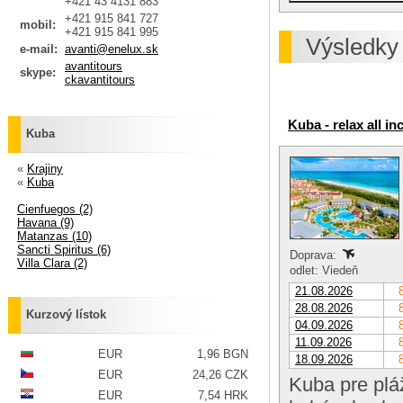
+421 43 4131 883
+421 915 841 727
mobil:
+421 915 841 995
Výsledky
e-mail:
avanti@enelux.sk
avantitours
skype:
ckavantitours
Kuba - relax all i
Kuba
«
Krajiny
«
Kuba
Cienfuegos (2)
Havana (9)
Matanzas (10)
Sancti Spiritus (6)
Doprava:
Villa Clara (2)
odlet: Viedeň
21.08.2026
28.08.2026
Kurzový lístok
04.09.2026
11.09.2026
EUR
1,96 BGN
18.09.2026
EUR
24,26 CZK
Kuba pre plá
EUR
7,54 HRK