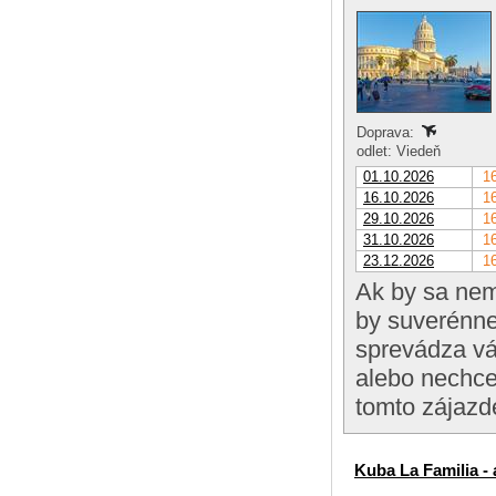
Doprava:
odlet: Viedeň
01.10.2026
16
16.10.2026
16
29.10.2026
16
31.10.2026
16
23.12.2026
16
Ak by sa nem
by suverénne
sprevádza vás
alebo nechce
tomto zájazd
Kuba La Familia - a