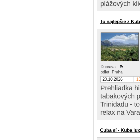
plážových kli
To najlepšie z Ku
Doprava:
odlet: Praha
20.10.2026
13
Prehliadka hi
tabakových pl
Trinidadu - t
relax na Var
Cuba sí - Kuba lu