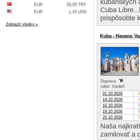
kubánskych al
EUR
55,03 TRY
Cuba Libre...
EUR
1,15 USD
prispôsobte 
Zobraziť všetky »
Kuba - Havana, Va
Doprava:
odlet: Viedeň
01.10.2026
14.10.2026
16.10.2026
19.10.2026
25.10.2026
Naša najkratš
zamilovať a 