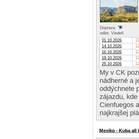
Doprava:
odlet: Viedeň
01.10.2026
12
14.10.2026
12
16.10.2026
12
19.10.2026
12
25.10.2026
12
My v CK pozn
nádherné a j
oddýchnete p
zájazdu, kde
Cienfuegos a
najkrajšej pl
Mexiko - Kuba all 