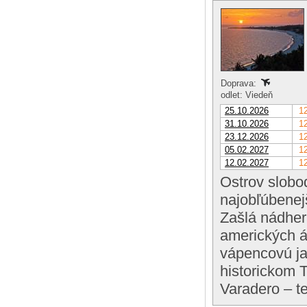
Doprava:
odlet: Viedeň
25.10.2026
12
31.10.2026
12
23.12.2026
12
05.02.2027
12
12.02.2027
12
Ostrov slobo
najobľúbenej
Zašlá nádher
amerických áu
vápencovú ja
historickom 
Varadero – t