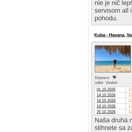
nie je nič l
servisom all 
pohodu.
Kuba - Havana, Va
Doprava:
odlet: Viedeň
01.10.2026
12
14.10.2026
12
16.10.2026
12
19.10.2026
12
25.10.2026
12
Naša druhá n
stihnete sa 