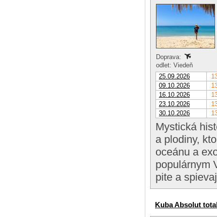
Doprava:
odlet: Viedeň
25.09.2026
13
09.10.2026
13
16.10.2026
13
23.10.2026
13
30.10.2026
13
Mystická his
a plodiny, kt
oceánu a exo
populárnym V
pite a spieva
Kuba Absolut tota