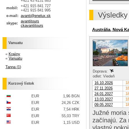
+421 43 4131 883
+421 915 841 727
mobil:
+421 915 841 995
Výsledky
e-mail:
avanti@enelux.sk
avantitours
skype:
ckavantitours
Austrália, Nová K
Vanuatu
«
Krajiny
«
Vanuatu
Tanna (1)
Doprava:
odlet: Viedeň
16.10.2026
18
Kurzový lístok
27.11.2026
18
24.01.2027
18
EUR
1,96 BGN
13.03.2027
18
EUR
24,26 CZK
09.05.2027
18
EUR
7,54 HRK
Južné moria 
EUR
55,03 TRY
začínajú. Za 
EUR
1,15 USD
vlastný pokoj