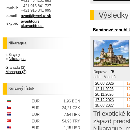
+421 43 4131 883
+421 915 841 727
mobil:
+421 915 841 995
Výsledky
e-mail:
avanti@enelux.sk
avantitours
skype:
ckavantitours
Banánové republi
Nikaragua
«
Krajiny
«
Nikaragua
Granada (3)
Managua (2)
Doprava:
odlet: Viedeň
20.08.2026
12
Kurzový lístok
12.11.2026
12
20.11.2026
12
17.12.2026
12
EUR
1,96 BGN
18.03.2027
12
EUR
24,21 CZK
Tri exotické 
EUR
7,54 HRK
zájazd preds
EUR
54,93 TRY
Nikarague, m
EUR
1,15 USD