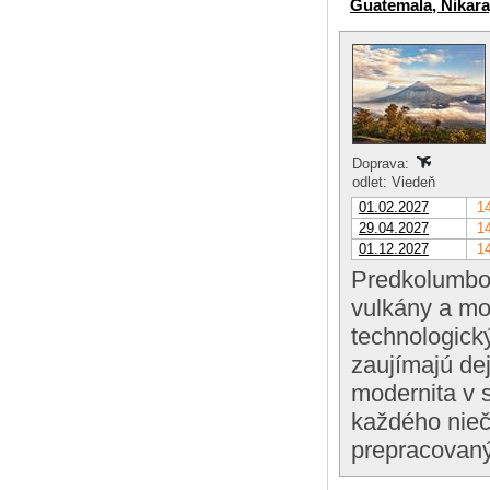
Guatemala, Nikar
Doprava:
odlet: Viedeň
01.02.2027
14
29.04.2027
14
01.12.2027
14
Predkolumbov
vulkány a mo
technologick
zaujímajú dej
modernita v s
každého nieč
prepracovan