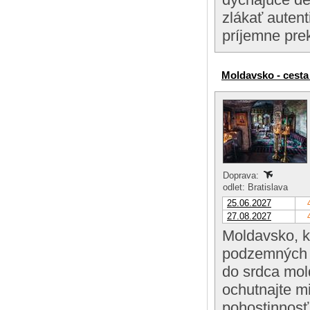
zlákať auten
príjemne pre
Moldavsko - cesta 
Doprava:
odlet: Bratislava
25.06.2027
27.08.2027
Moldavsko, kr
podzemných m
do srdca mol
ochutnajte m
pohostinnosť