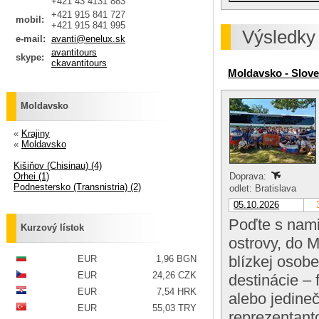
+421 43 4131 883
+421 915 841 727
mobil:
+421 915 841 995
Výsledky
e-mail:
avanti@enelux.sk
avantitours
skype:
ckavantitours
Moldavsko - Slove
Moldavsko
«
Krajiny
«
Moldavsko
Kišiňov (Chisinau) (4)
Orhei (1)
Doprava:
Podnestersko (Transnistria) (2)
odlet: Bratislava
05.10.2026
Poďte s nami
Kurzový lístok
ostrovy, do 
blízkej osob
EUR
1,96 BGN
EUR
24,26 CZK
destinácie –
EUR
7,54 HRK
alebo jedine
EUR
55,03 TRY
reprezentant