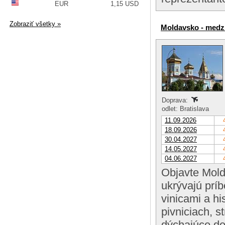
EUR
1,15 USD
Zobraziť všetky »
Moldavsko - medzi
Doprava:
odlet: Bratislava
11.09.2026
18.09.2026
30.04.2027
14.05.2027
04.06.2027
Objavte Mold
ukrývajú prí
vinicami a h
pivniciach, s
dýchajúce de