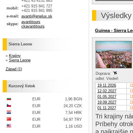
+421 43 4131 883
+421 915 841 727
mobil:
+421 915 841 995
Výsledky
e-mail:
avanti@enelux.sk
avantitours
skype:
ckavantitours
Guinea - Sierra Le
Sierra Leone
«
Krajiny
«
Sierra Leone
Západ (1)
Doprava:
odlet: Viedeň
19.11.2026
1
Kurzový lístok
12.02.2027
1
01.05.2027
1
EUR
1,96 BGN
19.09.2027
1
EUR
24,20 CZK
01.11.2027
1
EUR
7,54 HRK
Tri krajiny n
EUR
54,97 TRY
Príbehy otrok
EUR
1,16 USD
a najkrajšie 