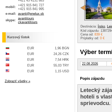
+421 43 4131 883
+421 915 841 727
mobil:
+421 915 841 995
e-mail:
avanti@enelux.sk
avantitours
skype:
ckavantitours
Destinácia:
Írsko
,
Lei
Kód zájazdu: 138729
Cena od:
839 €
Kurzový lístok
Príplatky od:
0 €
EUR
1,96 BGN
Výber term
EUR
24,26 CZK
EUR
7,54 HRK
22.08.2026
EUR
55,03 TRY
EUR
1,15 USD
Popis zájazdu
Zobraziť všetky »
Letecký zája
hoteli s vl
sprievodcu.