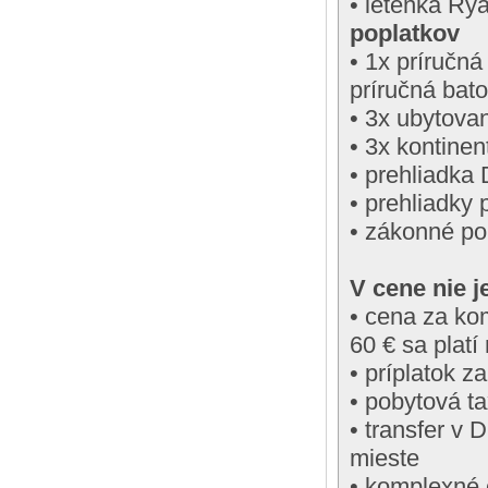
• letenka Rya
poplatkov
• 1x príručn
príručná bat
• 3x ubytova
• 3x kontinen
• prehliadka
• prehliadky
• zákonné po
V cene nie j
• cena za ko
60 € sa platí
• príplatok z
• pobytová ta
• transfer v 
mieste
• komplexné 