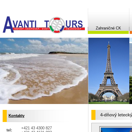
Zahraničné CK
4-dňový leteck
Kontakty
+421 43 4300 827
tel: