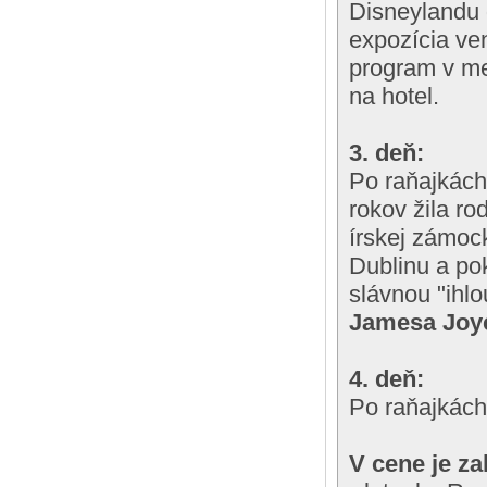
Disneylandu 
expozícia ve
program v me
na hotel.
3. deň:
Po raňajkác
rokov žila ro
írskej zámoc
Dublinu a po
slávnou "ihl
Jamesa Joy
4. deň:
Po raňajkách 
V cene je za