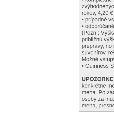
zvýhodnených
rokov, 4,20 €
• prípadné v
• odporúčané
(Pozn.: Výšk
približnú výš
prepravy, no
suvenírov, re
Možné vstup
• Guinness S
UPOZORNE
konkrétne me
mena. Po za
osoby za inú
mena, presne