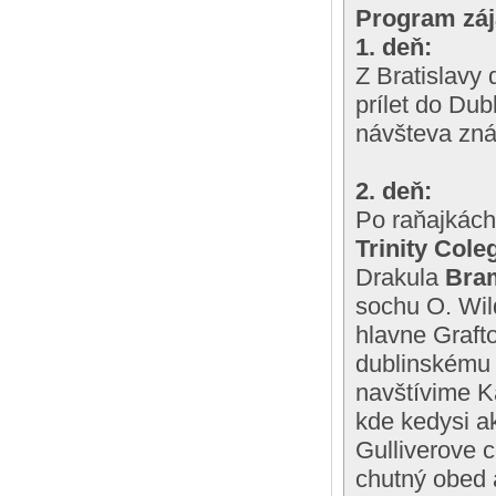
Program záj
1. deň:
Z Bratislavy
prílet do Dub
návšteva zná
2. deň:
Po raňajkách
Trinity Cole
Drakula
Bra
sochu O. Wil
hlavne Graft
dublinskému 
navštívime Ka
kde kedysi a
Gulliverove 
chutný obed 