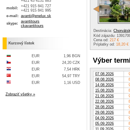
+421 43 4131 883
+421 915 841 727
mobil:
+421 915 841 995
e-mail:
avanti@enelux.sk
avantitours
skype:
ckavantitours
Destinácia:
Chorváts
Kód zájazdu: 139170
Cena od:
217 €
Kurzový lístok
Príplatky od:
18,20 €
EUR
1,96 BGN
Výber term
EUR
24,20 CZK
EUR
7,54 HRK
07.08.2026
EUR
54,97 TRY
08.08.2026
EUR
1,16 USD
14.08.2026
15.08.2026
Zobraziť všetky »
21.08.2026
22.08.2026
28.08.2026
29.08.2026
04.09.2026
05.09.2026
11.09.2026