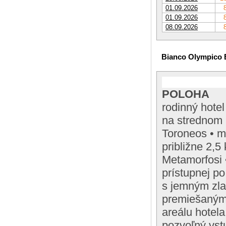
01.09.2026
01.09.2026
08.09.2026
Bianco Olympico 
POLOHA
rodinný hotel
na strednom p
Toroneos • m
približne 2,5
Metamorfosi 
prístupnej p
s jemným zla
premiešaným 
areálu hotel
pozvoľný vstu