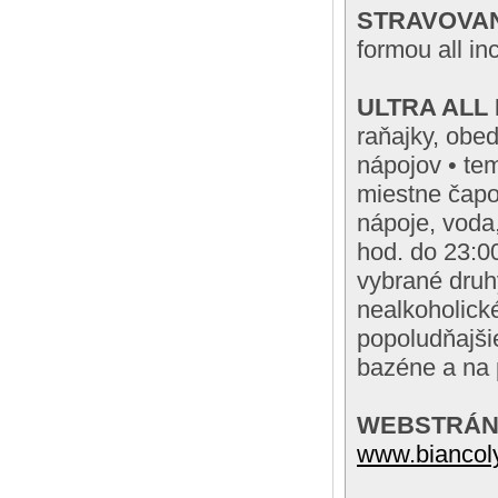
STRAVOVA
formou all in
ULTRA ALL 
raňajky, obe
nápojov • tem
miestne čapo
nápoje, voda
hod. do 23:0
vybrané druh
nealkoholické
popoludňajšie
bazéne a na p
WEBSTRÁ
www.biancol