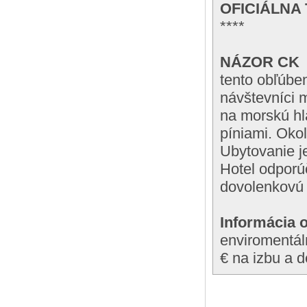
OFICIÁLNA
****
NÁZOR CK
tento obľúben
návštevníci m
na morskú hl
píniami. Okol
Ubytovanie j
Hotel odpor
dovolenkovú 
Informácia 
enviromentál
€ na izbu a d