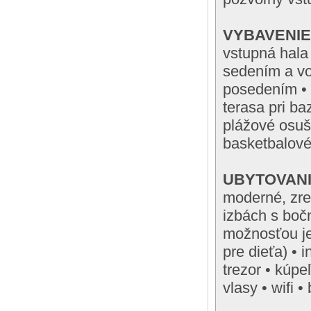
VYBAVENIE
vstupná hala
sedením a vo
posedením • 
terasa pri ba
plážové osušk
basketbalové 
UBYTOVAN
moderné, zre
izbách s boč
možnosťou je
pre dieťa) • 
trezor • kúp
vlasy • wifi 