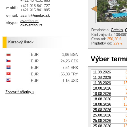
+421 43 4131 883
+421 915 841 727
mobil:
+421 915 841 995
e-mail:
avanti@enelux.sk
avantitours
skype:
ckavantitours
Destinácia:
Grécko
,
C
Kód zájazdu: 138406
Cena od:
250,20 €
Kurzový lístok
Príplatky od:
229 €
EUR
1,96 BGN
Výber term
EUR
24,26 CZK
EUR
7,54 HRK
11.08.2026
EUR
55,03 TRY
11.08.2026
EUR
1,15 USD
11.08.2026
15
18.08.2026
Zobraziť všetky »
18.08.2026
18.08.2026
15
18.08.2026
15
25.08.2026
25.08.2026
25.08.2026
15
25.08.2026
15