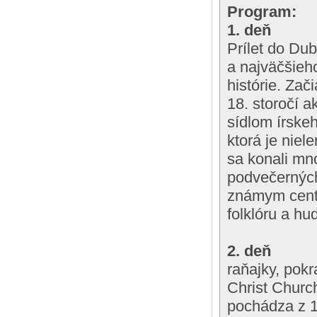
Program:
1. deň
Prílet do Du
a najväčšieho
histórie. Zač
18. storočí a
sídlom írskeh
ktorá je niel
sa konali mn
podvečerných
známym centr
folklóru a hu
2. deň
raňajky, pok
Christ Church
pochádza z 11