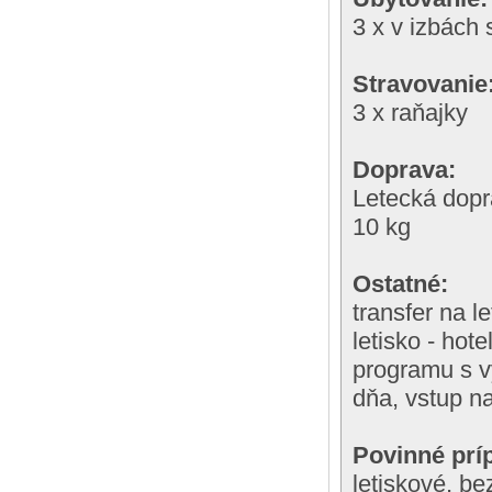
3 x v izbách 
Stravovanie
3 x raňajky
Doprava:
Letecká dopr
10 kg
Ostatné:
transfer na l
letisko - hot
programu s v
dňa, vstup n
Povinné príp
letiskové, b