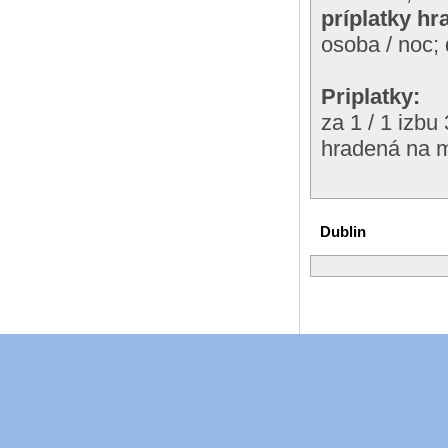
príplatky h
osoba / noc;
Priplatky:
za 1 / 1 izbu
hradená na m
Dublin