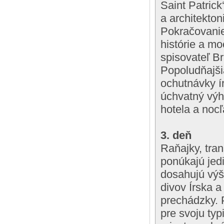
Saint Patrick
a architekto
Pokračovanie
histórie a mo
spisovateľ B
Popoludňajši
ochutnávky í
úchvatný výh
hotela a nocľ
3. deň
Raňajky, tran
ponúkajú jed
dosahujú výš
divov Írska 
prechádzky. 
pre svoju typ