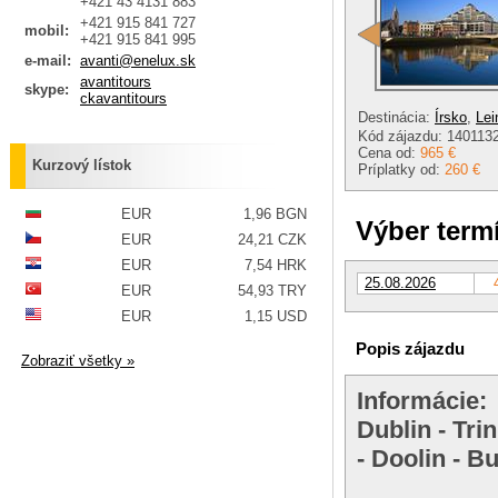
+421 43 4131 883
+421 915 841 727
mobil:
+421 915 841 995
e-mail:
avanti@enelux.sk
avantitours
skype:
ckavantitours
Destinácia:
Írsko
,
Lei
Kód zájazdu: 140113
Cena od:
965 €
Kurzový lístok
Príplatky od:
260 €
EUR
1,96 BGN
Výber term
EUR
24,21 CZK
EUR
7,54 HRK
25.08.2026
EUR
54,93 TRY
EUR
1,15 USD
Popis zájazdu
Zobraziť všetky »
Informácie:
Dublin - Tri
- Doolin - B