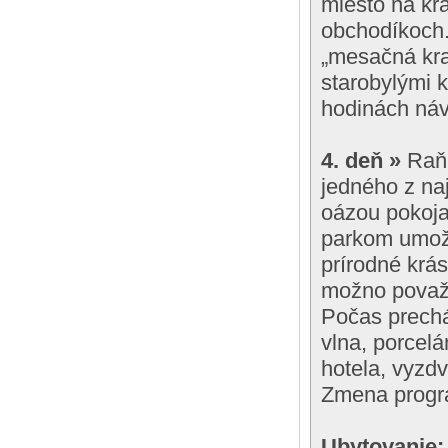
miesto na kr
obchodíkoch.
„mesačná kra
starobylými 
hodinách náv
4. deň »
Raňa
jedného z na
oázou pokoja
parkom umožn
prírodné krás
možno považo
Počas prechá
vlna, porcel
hotela, vyzdv
Zmena progr
Ubytovanie: