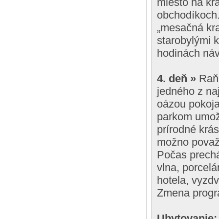
miesto na kr
obchodíkoch.
„mesačná kra
starobylými 
hodinách náv
4. deň »
Raňa
jedného z na
oázou pokoja
parkom umožn
prírodné krás
možno považo
Počas prechá
vlna, porcel
hotela, vyzdv
Zmena progr
Ubytovanie: