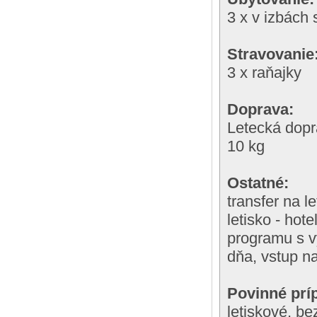
3 x v izbách 
Stravovanie
3 x raňajky
Doprava:
Letecká dopr
10 kg
Ostatné:
transfer na l
letisko - hot
programu s v
dňa, vstup n
Povinné príp
letiskové, b