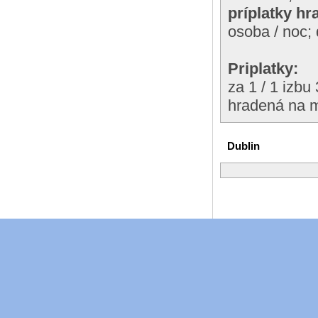
príplatky h
osoba / noc;
Priplatky:
za 1 / 1 izbu
hradená na m
Dublin