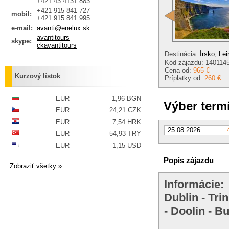
+421 43 4131 883
+421 915 841 727
mobil:
+421 915 841 995
e-mail:
avanti@enelux.sk
avantitours
skype:
ckavantitours
Destinácia:
Írsko
,
Lei
Kód zájazdu: 140114
Cena od:
965 €
Kurzový lístok
Príplatky od:
260 €
EUR
1,96 BGN
Výber term
EUR
24,21 CZK
EUR
7,54 HRK
25.08.2026
EUR
54,93 TRY
EUR
1,15 USD
Popis zájazdu
Zobraziť všetky »
Informácie:
Dublin - Tri
- Doolin - B