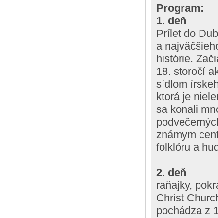
Program:
1. deň
Prílet do Du
a najväčšieho
histórie. Zač
18. storočí a
sídlom írskeh
ktorá je niel
sa konali mn
podvečerných
známym centr
folklóru a hu
2. deň
raňajky, pok
Christ Church
pochádza z 11