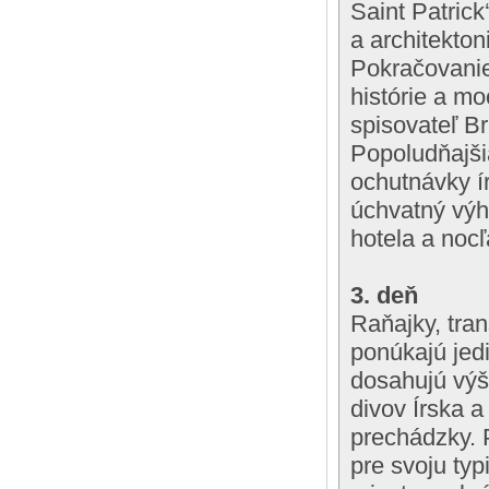
Saint Patrick
a architekto
Pokračovanie
histórie a mo
spisovateľ B
Popoludňajši
ochutnávky í
úchvatný výh
hotela a nocľ
3. deň
Raňajky, tran
ponúkajú jed
dosahujú výš
divov Írska 
prechádzky. 
pre svoju typ