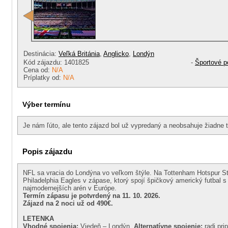
Destinácia:
Veľká Británia
,
Anglicko
,
Londýn
Kód zájazdu: 1401825
-
Športové p
Cena od:
N/A
Príplatky od:
N/A
Výber termínu
Je nám ľúto, ale tento zájazd bol už vypredaný a neobsahuje žiadne t
Popis zájazdu
NFL sa vracia do Londýna vo veľkom štýle. Na Tottenham Hotspur St
Philadelphia Eagles v zápase, ktorý spojí špičkový americký futbal s
najmodernejších arén v Európe.
Termín zápasu je potvrdený na 11. 10. 2026.
Zájazd na 2 noci už od 490€.
LETENKA
Vhodné spojenia:
Viedeň – Londýn.
Alternatívne spojenie:
radi pri