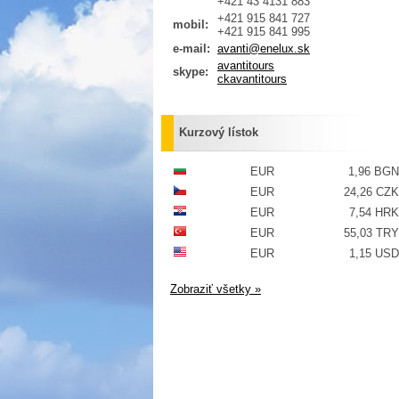
+421 43 4131 883
+421 915 841 727
mobil:
+421 915 841 995
e-mail:
avanti@enelux.sk
avantitours
skype:
ckavantitours
Kurzový lístok
EUR
1,96 BGN
EUR
24,26 CZK
EUR
7,54 HRK
EUR
55,03 TRY
EUR
1,15 USD
Zobraziť všetky »