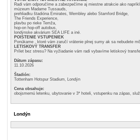
Radi vám odporučíme a zabezpečíme aj miestne atrakcie ako naprík
múzeum Madame Tussauds,
prehliadku štadióna Emirates, Wembley alebo Stamford Bridge,
The Friends Experience,
plavbu po rieke Temža,
hop-on hop-off autobus,
londýnske akvárium SEA LIFE a iné.
POISTENIE VSTUPENIEK
Ponúkame
, ktoré vám zaručí vrátenie plnej sumy ak sa nebudete mô
LETISKOVÝ TRANSFER
Prílet bez stresu? Na vyžiadanie vám radi vybavíme letiskový transfe
Dátum zápasu:
11.10.2026
Štadión:
Tottenham Hotspur Stadium, Londýn
Cena obsahuje:
obojsmernú letenku, ubytovanie v 3* hoteli, vstupenku na zápas, služ
Londýn