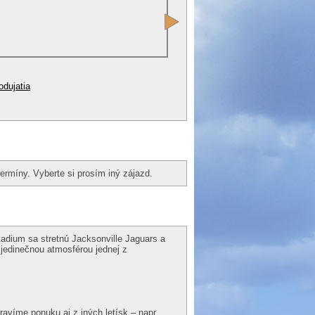
odujatia
ermíny. Vyberte si prosím iný zájazd.
adium sa stretnú Jacksonville Jaguars a
 jedinečnou atmosférou jednej z
pravíme ponuku aj z iných letísk – napr.