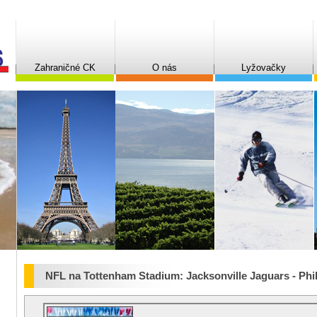
Zahraničné CK
O nás
Lyžovačky
NFL na Tottenham Stadium: Jacksonville Jaguars - Phi