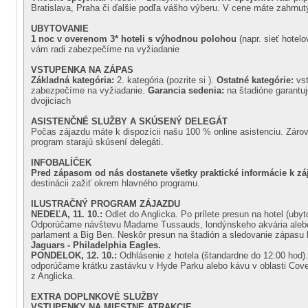
Bratislava, Praha či ďalšie podľa vášho výberu. V cene máte zahrnut
UBYTOVANIE
1 noc v overenom 3* hoteli s výhodnou polohou
(napr. sieť hotel
vám radi zabezpečíme na vyžiadanie
VSTUPENKA NA ZÁPAS
Základná kategória:
2. kategória (pozrite si ).
Ostatné kategórie:
vst
zabezpečíme na vyžiadanie.
Garancia sedenia:
na štadióne garantu
dvojiciach
ASISTENČNÉ SLUŽBY A SKÚSENÝ DELEGÁT
Počas zájazdu máte k dispozícii našu 100 % online asistenciu. Záro
program starajú skúsení delegáti.
INFOBALÍČEK
Pred zápasom od nás dostanete všetky praktické informácie k z
destinácii zažiť okrem hlavného programu.
ILUSTRAČNÝ PROGRAM ZÁJAZDU
NEDEĽA, 11. 10.:
Odlet do Anglicka. Po prílete presun na hotel (uby
Odporúčame návštevu Madame Tussauds, londýnskeho akvária alebo
parlament a Big Ben. Neskôr presun na štadión a sledovanie zápasu
Jaguars - Philadelphia Eagles.
PONDELOK, 12. 10.:
Odhlásenie z hotela (štandardne do 12:00 hod)
odporúčame krátku zastávku v Hyde Parku alebo kávu v oblasti Coven
z Anglicka.
EXTRA DOPLNKOVÉ SLUŽBY
VSTUPENKY NA MIESTNE ATRAKCIE