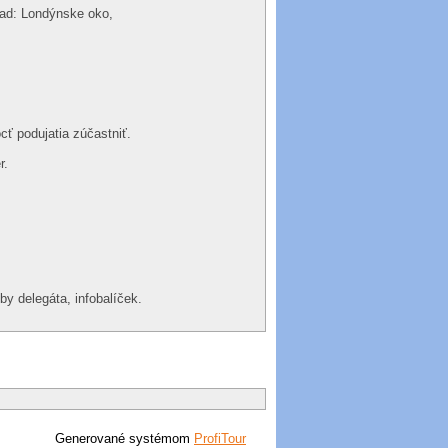
lad: Londýnske oko,
cť podujatia zúčastniť.
r.
by delegáta, infobalíček.
Generované systémom
ProfiTour