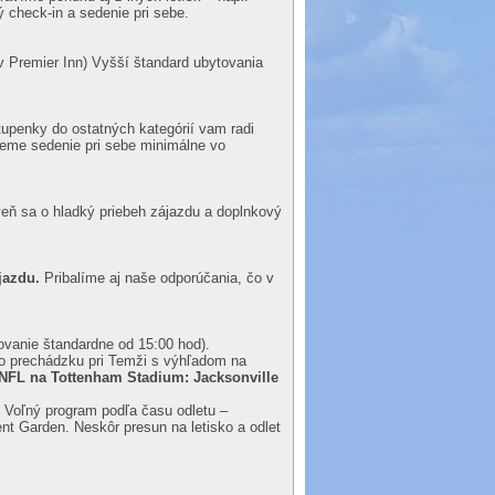
ý check-in a sedenie pri sebe.
ov Premier Inn) Vyšší štandard ubytovania
upenky do ostatných kategórií vam radi
jeme sedenie pri sebe minimálne vo
veň sa o hladký priebeh zájazdu a doplnkový
ájazdu.
Pribalíme aj naše odporúčania, čo v
tovanie štandardne od 15:00 hod).
 prechádzku pri Temži s výhľadom na
NFL na Tottenham Stadium: Jacksonville
. Voľný program podľa času odletu –
t Garden. Neskôr presun na letisko a odlet