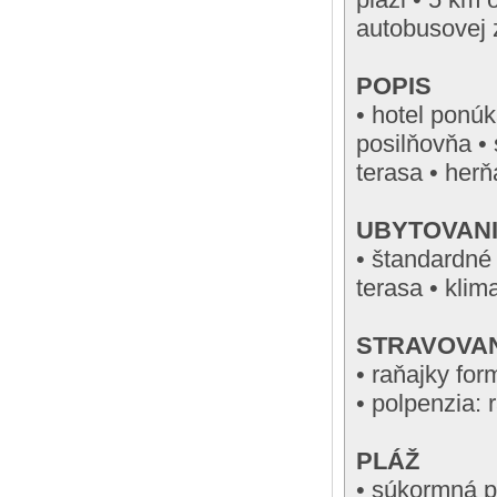
autobusovej z
POPIS
• hotel ponúk
posilňovňa • 
terasa • herň
UBYTOVAN
• štandardné
terasa • klima
STRAVOVA
• raňajky for
• polpenzia:
PLÁŽ
• súkormná p