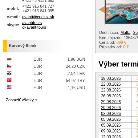
+421 43 4131 883
+421 915 841 727
mobil:
+421 915 841 995
e-mail:
avanti@enelux.sk
avantitours
skype:
ckavantitours
Destinácia:
Malta
,
Se
Kód zájazdu: 136487
Cena od:
899 €
Kurzový lístok
Príplatky od:
0 €
EUR
1,96 BGN
Výber term
EUR
24,20 CZK
EUR
7,54 HRK
19.08.2026
EUR
54,97 TRY
22.08.2026
EUR
1,16 USD
22.08.2026
26.08.2026
Zobraziť všetky »
29.08.2026
29.08.2026
02.09.2026
05.09.2026
05.09.2026
09.09.2026
12.09.2026