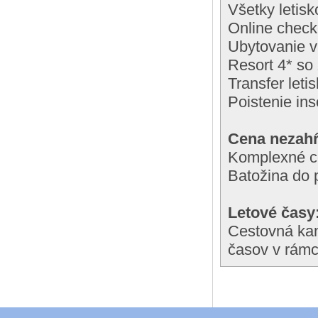
Všetky letisk
Online check
Ubytovanie v
Resort 4* so
Transfer letis
Poistenie in
Cena nezahŕ
Komplexné ce
Batožina do 
Letové časy
Cestovná kan
časov v rámc