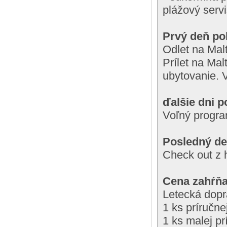
plážový serv
Prvý deň po
Odlet na Mal
Prílet na Mal
ubytovanie. 
ďalšie dni p
Voľný progr
Posledný de
Check out z h
Cena zahŕňa
Letecká dopr
1 ks príručn
1 ks malej p