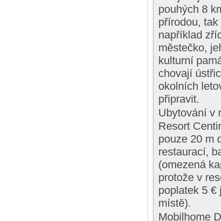
pouhých 8 km
přírodou, tak
například zří
městečko, jeh
kulturní pamá
chovají ústři
okolních leto
připravit.
Ubytování v 
Resort Centi
pouze 20 m o
restaurací, 
(omezená kap
protože v res
poplatek 5 € 
místě).
Mobilhome D