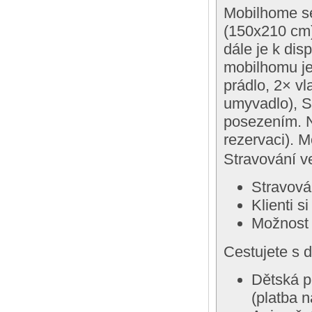
Mobilhome se
(150x210 cm)
dále je k dis
mobilhomu je
prádlo, 2× vl
umyvadlo), SA
posezením. N
rezervaci). 
Stravování ve
Stravován
Klienti 
Možnost 
Cestujete s 
Dětská p
(platba n