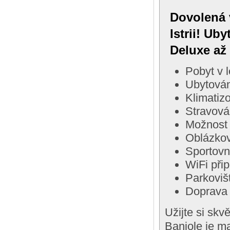
Dovolená 
Istrii! Ub
Deluxe až
Pobyt v 
Ubytován
Klimatiz
Stravová
Možnost 
Oblázkov
Sportovn
WiFi při
Parkoviš
Doprava 
Užijte si sk
Banjole je ma