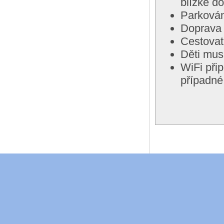
blízké d
Parkován
Doprava 
Cestovat
Děti mus
WiFi přip
případné