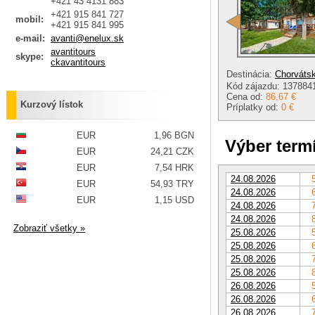
+421 43 4131 883
+421 915 841 727
mobil:
+421 915 841 995
e-mail:
avanti@enelux.sk
avantitours
skype:
ckavantitours
Destinácia:
Chorváts
Kód zájazdu: 137884
Cena od:
86,67 €
Kurzový lístok
Príplatky od:
0 €
EUR
1,96 BGN
Výber term
EUR
24,21 CZK
EUR
7,54 HRK
24.08.2026
EUR
54,93 TRY
24.08.2026
EUR
1,15 USD
24.08.2026
24.08.2026
Zobraziť všetky »
25.08.2026
25.08.2026
25.08.2026
25.08.2026
26.08.2026
26.08.2026
26.08.2026