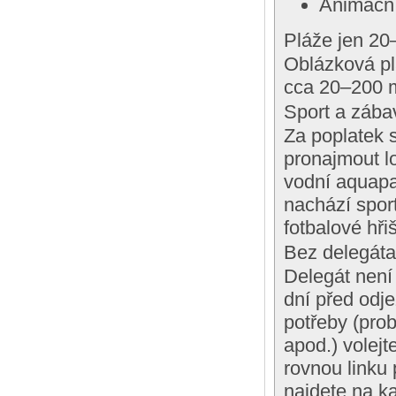
Animační 
Pláže jen 20
Oblázková pl
cca 20–200 m
Sport a zába
Za poplatek 
pronajmout lo
vodní aquapar
nachází sport
fotbalové hři
Bez delegát
Delegát není 
dní před odje
potřeby (prob
apod.) volejt
rovnou linku p
najdete na ka