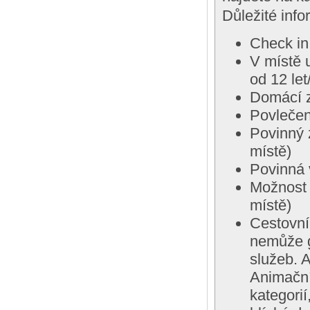
Důležité inf
Check in
V místě 
od 12 let
Domácí z
Povlečen
Povinný 
místě)
Povinná 
Možnost 
místě)
Cestovní
nemůže g
služeb. 
Animační
kategori