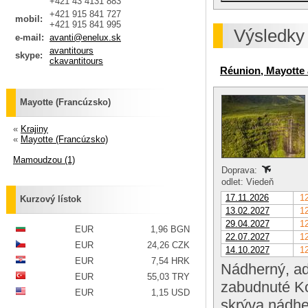
+421 43 4131 883
+421 915 841 727
mobil:
+421 915 841 995
Výsledky
e-mail:
avanti@enelux.sk
avantitours
skype:
ckavantitours
Réunion, Mayotte
Mayotte (Francúzsko)
«
Krajiny
«
Mayotte (Francúzsko)
Mamoudzou (1)
Doprava:
odlet: Viedeň
17.11.2026
12
Kurzový lístok
13.02.2027
12
29.04.2027
12
EUR
1,96 BGN
22.07.2027
12
EUR
24,26 CZK
14.10.2027
12
EUR
7,54 HRK
Nádherný, ad
EUR
55,03 TRY
zabudnuté Ko
EUR
1,15 USD
skrýva nádhe