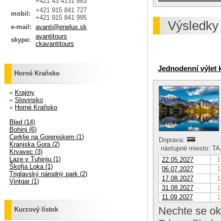
+421 43 4131 883
+421 915 841 727
mobil:
+421 915 841 995
Výsledky
e-mail:
avanti@enelux.sk
avantitours
skype:
ckavantitours
Jednodenní výlet 
Horné Kraňsko
«
Krajiny
«
Slovinsko
«
Horné Kraňsko
Bled (14)
Bohinj (6)
Cerklje na Gorenjskem (1)
Doprava:
Kranjska Gora (2)
nástupné miesto: TA,
Krvavec (3)
Laze v Tuhinju (1)
22.05.2027
1
Škofja Loka (1)
06.07.2027
1
Triglavský národný park (2)
17.08.2027
1
Vintgar (1)
31.08.2027
1
11.09.2027
1
Nechte se ok
Kurzový lístok