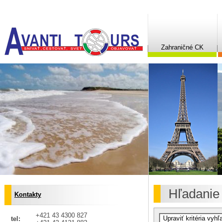
Zahraničné CK
Hľadanie
Kontakty
+421 43 4300 827
tel: