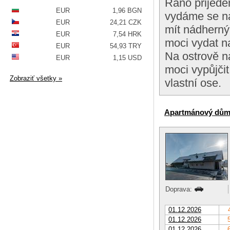
Ráno přijede
EUR
1,96 BGN
vydáme se na
EUR
24,21 CZK
mít nádherný
EUR
7,54 HRK
moci vydat na
EUR
54,93 TRY
Na ostrově n
EUR
1,15 USD
moci vypůjčit
Zobraziť všetky »
vlastní ose.
Apartmánový dům 
Doprava:
01.12.2026
01.12.2026
01.12.2026