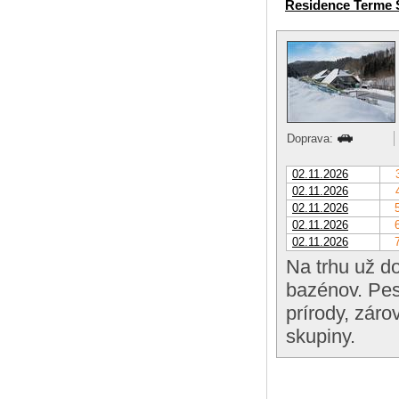
Residence Terme 
Doprava:
02.11.2026
02.11.2026
02.11.2026
02.11.2026
02.11.2026
Na trhu už d
bazénov. Pes
prírody, záro
skupiny.