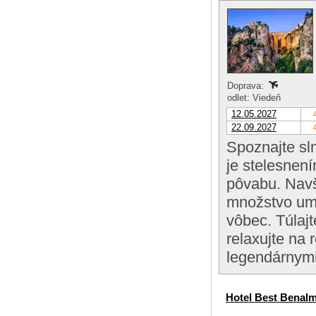
Doprava:
odlet: Viedeň
12.05.2027
22.09.2027
Spoznajte sl
je stelesnen
pôvabu. Navš
množstvo ume
vôbec. Túlajt
relaxujte na 
legendárnymi
Hotel Best Benal