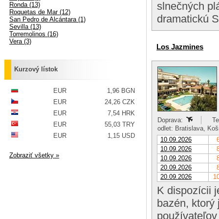
slnečných pl
Ronda (13)
Roquetas de Mar (12)
dramatickú S
San Pedro de Alcántara (1)
Sevilla (13)
Torremolinos (16)
Vera (3)
Los Jazmines
Kurzový lístok
EUR
1,96 BGN
EUR
24,26 CZK
EUR
7,54 HRK
Doprava:
Te
EUR
55,03 TRY
odlet: Bratislava, Ko
EUR
1,15 USD
10.09.2026
10.09.2026
Zobraziť všetky »
10.09.2026
20.09.2026
20.09.2026
10
K dispozícii 
bazén, ktorý 
používateľov 