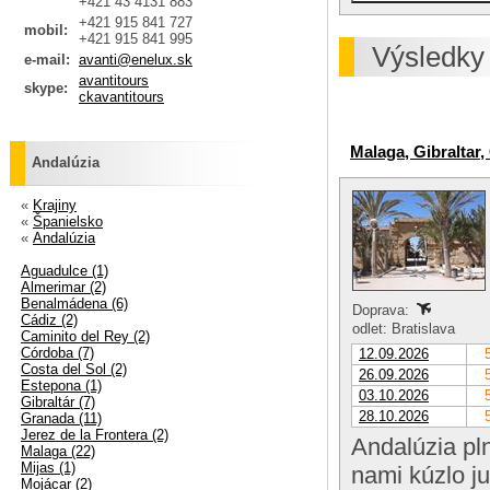
+421 43 4131 883
+421 915 841 727
mobil:
+421 915 841 995
Výsledky
e-mail:
avanti@enelux.sk
avantitours
skype:
ckavantitours
Malaga, Gibraltar,
Andalúzia
«
Krajiny
«
Španielsko
«
Andalúzia
Aguadulce (1)
Almerimar (2)
Benalmádena (6)
Doprava:
Cádiz (2)
odlet: Bratislava
Caminito del Rey (2)
Córdoba (7)
12.09.2026
Costa del Sol (2)
26.09.2026
Estepona (1)
03.10.2026
Gibraltár (7)
28.10.2026
Granada (11)
Jerez de la Frontera (2)
Andalúzia pl
Malaga (22)
Mijas (1)
nami kúzlo j
Mojácar (2)