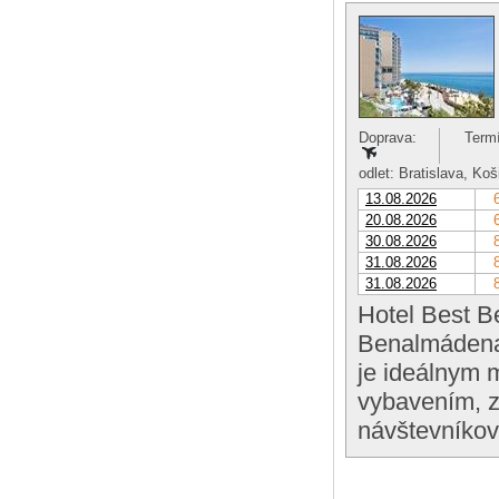
Doprava:
Termí
odlet: Bratislava, Ko
13.08.2026
20.08.2026
30.08.2026
31.08.2026
31.08.2026
Hotel Best B
Benalmádena
je ideálnym 
vybavením, z
návštevníkov