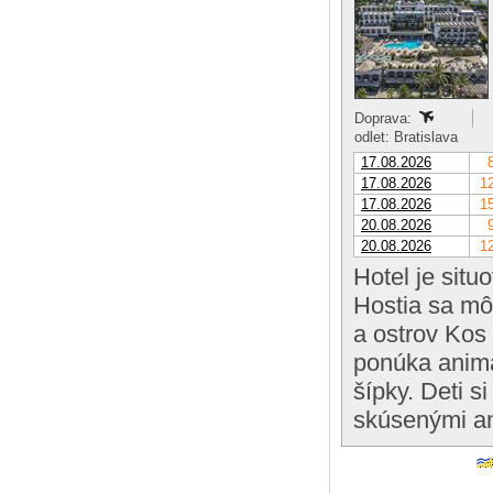
Doprava:
odlet: Bratislava
17.08.2026
17.08.2026
12
17.08.2026
15
20.08.2026
20.08.2026
12
Hotel je situ
Hostia sa m
a ostrov Kos
ponúka anima
šípky. Deti 
skúsenými an