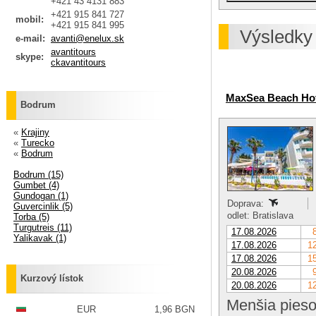
+421 43 4131 883
+421 915 841 727
mobil:
+421 915 841 995
Výsledky
e-mail:
avanti@enelux.sk
avantitours
skype:
ckavantitours
MaxSea Beach Hot
Bodrum
«
Krajiny
«
Turecko
«
Bodrum
Bodrum (15)
Gumbet (4)
Gundogan (1)
Doprava:
Guvercinlik (5)
odlet: Bratislava
Torba (5)
Turgutreis (11)
17.08.2026
Yalikavak (1)
17.08.2026
12
17.08.2026
15
20.08.2026
Kurzový lístok
20.08.2026
12
Menšia pieso
EUR
1,96 BGN