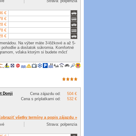
ové
Strava: polpenzia
36 €
78 €
28 €
78 €
28 €
romenádou. Na výber máte 3-lôžkové a až 5-
pohodlie a dostatok súkromia. Komfortné
ogramom, vďaka ktorým si budete môcť
t Donji
Cena zájazdu od:
504 €
Cena s príplatkami od:
532 €
Zobraziť všetky termíny a popis zájazdu »
ové
Strava: polpenzia