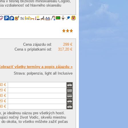
ha v tesnej blízkosti miniskiareálu Cogolo,
šia vzdialenosť od hlavného skiareálu
Cena zájazdu od:
299 €
Cena s príplatkami od:
317,20 €
Zobraziť všetky termíny a popis zájazdu »
Strava: polpenzia, light all Inclusive
40 €
20 €
40 €
20 €
40 €
 je ideálnou oázou pre všetkých hostí.
ujúci nočný život Vodíc, skvelú miestnu
 do okolia, to všetko môžete zažiť počas