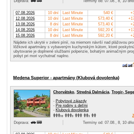
Doprava:
Termíny od: 07.08., 8, 10 dň
07.08.2026
10 dní
Last Minute
540 €
+
12.08.2026
10 dní
Last Minute
573,40 €
+1
13.08.2026
8 dní
Last Minute
573,40 €
+
14.08.2026
10 dní
Last Minute
592,20 €
+1
15.08.2026
8 dní
Last Minute
592,20 €
+
Nájdete ich ukryté v zeleni pínií, na miernom návrší nad plážovou p
lôžkové apartmány s vybaveným kuchynským kútom, ktoré poskytnú 
ubytovanie je doplnené službami polpenzie, bohatým animačným pr
pobyt pri mori vychutnať naplno.
Medena Superior - apartmány (Klubová dovolenka)
Chorvátsko
,
Stredná Dalmácia
,
Trogir- Sege
-
Pobytové zájazdy
-
Pre rodiny s deťmi
-
Klubová dovolenka
Doprava:
Termíny od: 07.08., 8, 10 dň