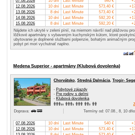
07.08.2026
10 dní
Last Minute
540 €
+
12.08.2026
10 dní
Last Minute
573,40 €
+1
13.08.2026
8 dní
Last Minute
573,40 €
+
14.08.2026
10 dní
Last Minute
592,20 €
+1
15.08.2026
8 dní
Last Minute
592,20 €
+
Nájdete ich ukryté v zeleni pínií, na miernom návrší nad plážovou p
lôžkové apartmány s vybaveným kuchynským kútom, ktoré poskytnú 
ubytovanie je doplnené službami polpenzie, bohatým animačným pr
pobyt pri mori vychutnať naplno.
Medena Superior - apartmány (Klubová dovolenka)
Chorvátsko
,
Stredná Dalmácia
,
Trogir- Sege
-
Pobytové zájazdy
-
Pre rodiny s deťmi
-
Klubová dovolenka
Doprava:
Termíny od: 07.08., 8, 10 dň
07.08.2026
10 dní
Last Minute
540 €
+
12.08.2026
10 dní
Last Minute
573,40 €
+1
13.08.2026
8 dní
Last Minute
573,40 €
+