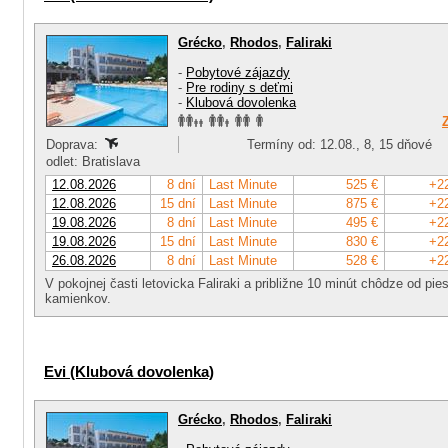
Grécko
,
Rhodos
,
Faliraki
-
Pobytové zájazdy
-
Pre rodiny s deťmi
-
Klubová dovolenka
Doprava:
Termíny od: 12.08., 8, 15 dňové
odlet: Bratislava
12.08.2026
8 dní
Last Minute
525 €
+2
12.08.2026
15 dní
Last Minute
875 €
+2
19.08.2026
8 dní
Last Minute
495 €
+2
19.08.2026
15 dní
Last Minute
830 €
+2
26.08.2026
8 dní
Last Minute
528 €
+2
V pokojnej časti letovicka Faliraki a približne 10 minút chôdze od pi
kamienkov.
Evi (Klubová dovolenka)
Grécko
,
Rhodos
,
Faliraki