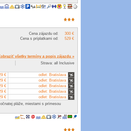
Cena zájazdu od:
300 €
Cena s príplatkami od:
529 €
Zobraziť všetky termíny a popis zájazdu »
Strava: all Inclusive
29 €
odlet: Bratislava
29 €
odlet: Bratislava
29 €
odlet: Bratislava
29 €
odlet: Bratislava
29 €
odlet: Bratislava
esočnatej pláže, miestami s prímesou