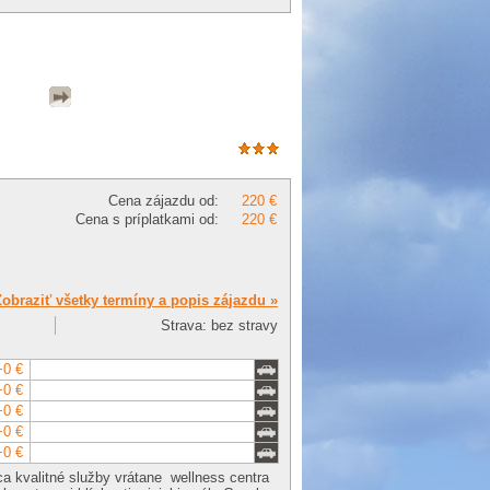
Cena zájazdu od:
220 €
Cena s príplatkami od:
220 €
Zobraziť všetky termíny a popis zájazdu »
Strava: bez stravy
+0 €
+0 €
+0 €
+0 €
+0 €
 kvalitné služby vrátane wellness centra