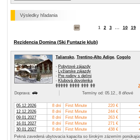
Výsledky hľadania
1
2
3
...
10
19
Rezidencia Domina (Ski Funtazie klub)
Taliansko
,
Trentino-Alto Adige
,
Cogolo
-
Pobytové zájazdy
-
Lyžiarske zájazdy
-
Pre rodiny s deťmi
-
Klubová dovolenka
Doprava:
Termíny od: 05.12., 8 dňové
05.12.2026
8 dní
First Minute
220 €
12.12.2026
8 dní
First Minute
244 €
09.01.2027
8 dní
First Minute
263 €
16.01.2027
8 dní
First Minute
271 €
30.01.2027
8 dní
First Minute
438 €
Pekná zavedená ubytovacia kapacita so širokým zázemím ponúkajúca