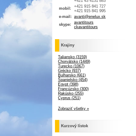
+421 43 4131 883
+421 915 841 727
mobil:
+421 915 841 995
e-mail:
avanti@enelux.sk
avantitours
skype:
ckavantitours
Krajiny
Taliansko (3159)
Chorvátsko (1449)
Turecko (1067)
Grécko (937)
Bulharsko (661)
Španielsko (454)
Egypt (398)
Francúzsko (300)
Rakúsko (255)
Cyprus (251)
Zobraziť všetky »
Kurzový lístok