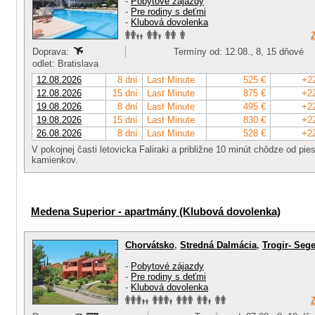
-
Pobytové zájazdy
-
Pre rodiny s deťmi
-
Klubová dovolenka
Doprava:
Termíny od: 12.08., 8, 15 dňové
odlet: Bratislava
12.08.2026
8 dní
Last Minute
525 €
+2
12.08.2026
15 dní
Last Minute
875 €
+2
19.08.2026
8 dní
Last Minute
495 €
+2
19.08.2026
15 dní
Last Minute
830 €
+2
26.08.2026
8 dní
Last Minute
528 €
+2
V pokojnej časti letovicka Faliraki a približne 10 minút chôdze od pi
kamienkov.
Medena Superior - apartmány (Klubová dovolenka)
Chorvátsko
,
Stredná Dalmácia
,
Trogir- Sege
-
Pobytové zájazdy
-
Pre rodiny s deťmi
-
Klubová dovolenka