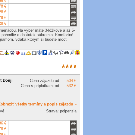
36 €
78 €
28 €
78 €
28 €
romenádou. Na výber máte 3-lôžkové a až 5-
pohodlie a dostatok súkromia. Komfortné
ogramom, vďaka ktorým si budete môcť
t Donji
Cena zájazdu od:
504 €
Cena s príplatkami od:
532 €
Zobraziť všetky termíny a popis zájazdu »
ové
Strava: polpenzia
36 €
78 €
28 €