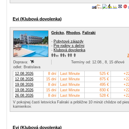
Evi (Klubová dovolenka)
Grécko
,
Rhodos
,
Faliraki
-
Pobytové zájazdy
-
Pre rodiny s deťmi
-
Klubová dovolenka
Doprava:
Termíny od: 12.08., 8, 15 dňové
odlet: Bratislava
12.08.2026
8 dní
Last Minute
525 €
+2
12.08.2026
15 dní
Last Minute
875 €
+2
19.08.2026
8 dní
Last Minute
495 €
+2
19.08.2026
15 dní
Last Minute
830 €
+2
26.08.2026
8 dní
Last Minute
528 €
+2
V pokojnej časti letovicka Faliraki a približne 10 minút chôdze od pi
kamienkov.
Evi (Klubová dovolenka)