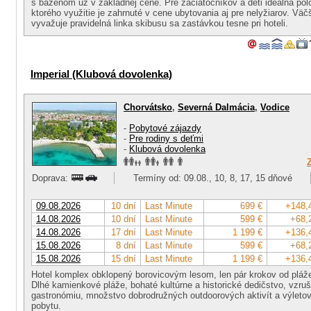
s bazénom už v základnej cene. Pre začiatočníkov a deti ideálna polo
ktorého využitie je zahrnuté v cene ubytovania aj pre nelyžiarov. Väč
vyvažuje pravidelná linka skibusu sa zastávkou tesne pri hoteli.
Imperial (Klubová dovolenka)
Chorvátsko
,
Severná Dalmácia
,
Vodice
-
Pobytové zájazdy
-
Pre rodiny s deťmi
-
Klubová dovolenka
Doprava:
Termíny od: 09.08., 10, 8, 17, 15 dňové
09.08.2026
10 dní
Last Minute
699 €
+148,
14.08.2026
10 dní
Last Minute
599 €
+68,
14.08.2026
17 dní
Last Minute
1 199 €
+136,
15.08.2026
8 dní
Last Minute
599 €
+68,
15.08.2026
15 dní
Last Minute
1 199 €
+136,
Hotel komplex obklopený borovicovým lesom, len pár krokov od pláže,
Dlhé kamienkové pláže, bohaté kultúrne a historické dedičstvo, vzruš
gastronómiu, množstvo dobrodružných outdoorových aktivít a výletov
pobytu.