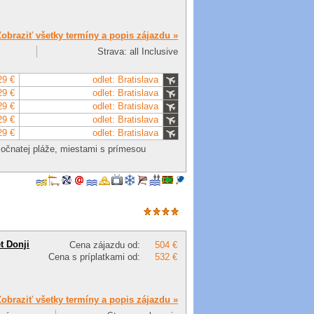
Zobraziť všetky termíny a popis zájazdu »
Strava: all Inclusive
29 €
odlet: Bratislava
29 €
odlet: Bratislava
29 €
odlet: Bratislava
29 €
odlet: Bratislava
29 €
odlet: Bratislava
esočnatej pláže, miestami s prímesou
t Donji
Cena zájazdu od:
504 €
Cena s príplatkami od:
532 €
Zobraziť všetky termíny a popis zájazdu »